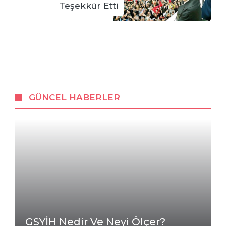
Teşekkür Etti
GÜNCEL HABERLER
GSYİH Nedir Ve Neyi Ölçer?