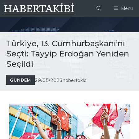
İçeriğe
Menu
atla
Türkiye, 13. Cumhurbaşkanı’nı
Seçti: Tayyip Erdoğan Yeniden
Seçildi
29/05/2023
habertakibi
GÜNDEM