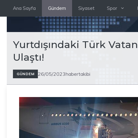
İçeriğe
Ana Sayfa
Gündem
Siyaset
Spor
atla
Yurtdışındaki Türk Vatan
Ulaştı!
26/05/2023
habertakibi
GÜNDEM