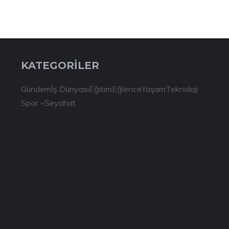
KATEGORİLER
Gündem
İş Dünyası
Eğitim
Eğlence
Yaşam
Teknoloji
Spor
Seyahat