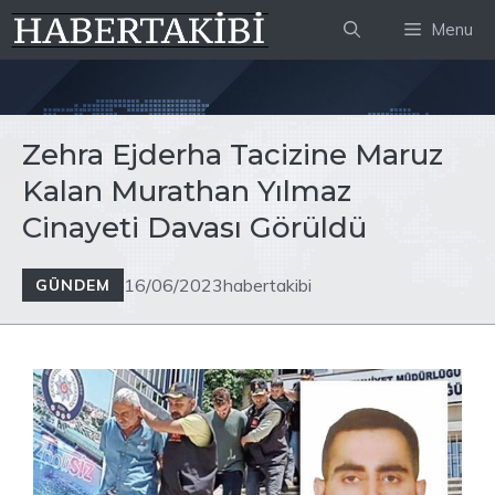
İçeriğe
Menu
atla
Zehra Ejderha Tacizine Maruz
Kalan Murathan Yılmaz
Cinayeti Davası Görüldü
16/06/2023
habertakibi
GÜNDEM