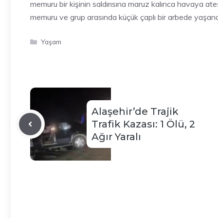
memuru bir kişinin saldırısına maruz kalınca havaya ateş
memuru ve grup arasında küçük çaplı bir arbede yaşand
Kategoriler
Yaşam
Alaşehir’de Trajik
Trafik Kazası: 1 Ölü, 2
Ağır Yaralı