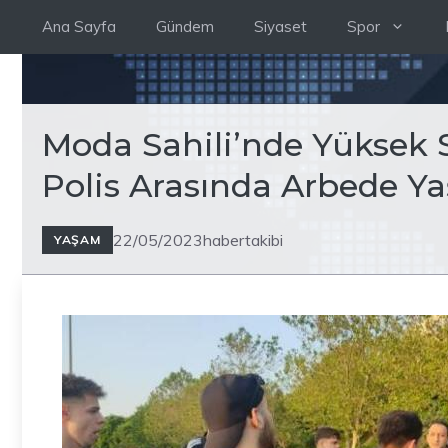
İçeriğe
Ana Sayfa
Gündem
Siyaset
Spor
atla
Moda Sahili’nde Yüksek S
Polis Arasında Arbede Y
22/05/2023
habertakibi
YAŞAM