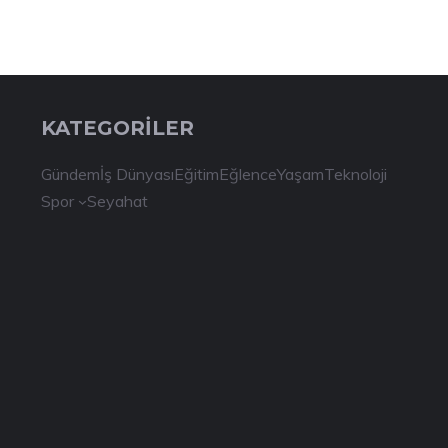
KATEGORİLER
Gündem
İş Dünyası
Eğitim
Eğlence
Yaşam
Teknoloji
Spor
Seyahat