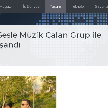
Magazin
İş Dünyası
Yaşam
Teknoloji
Seyaha
esle Müzik Çalan Grup ile
aşandı