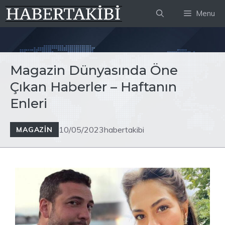
İçeriğe
Menu
atla
Magazin Dünyasında Öne
Çıkan Haberler – Haftanın
Enleri
10/05/2023
habertakibi
MAGAZIN